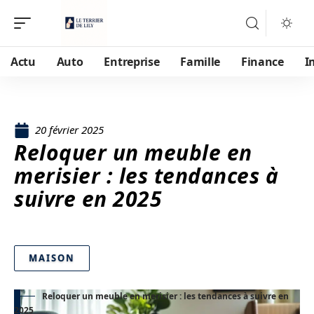
Actu
Auto
Entreprise
Famille
Finance
I
20 février 2025
Reloquer un meuble en
merisier : les tendances à
suivre en 2025
MAISON
Reloquer un meuble en merisier : les tendances à suivre en
2025