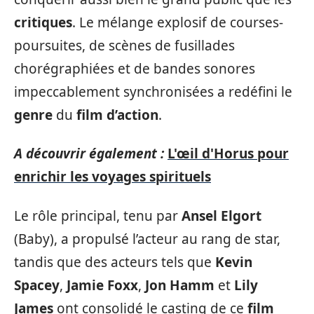
critiques
. Le mélange explosif de courses-
poursuites, de scènes de fusillades
chorégraphiées et de bandes sonores
impeccablement synchronisées a redéfini le
genre
du
film d’action
.
A découvrir également :
L'œil d'Horus pour
enrichir les voyages spirituels
Le rôle principal, tenu par
Ansel Elgort
(Baby), a propulsé l’acteur au rang de star,
tandis que des acteurs tels que
Kevin
Spacey
,
Jamie Foxx
,
Jon Hamm
et
Lily
James
ont consolidé le casting de ce
film