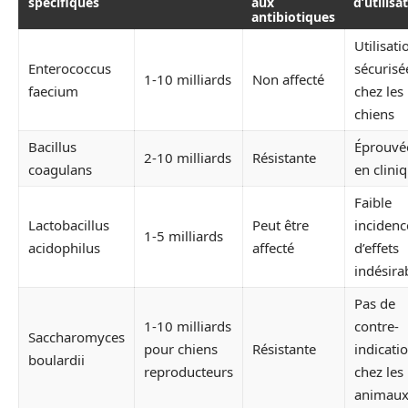
spécifiques
aux
d’utilisa
antibiotiques
Utilisati
Enterococcus
sécurisé
1-10 milliards
Non affecté
faecium
chez les
chiens
Bacillus
Éprouvé
2-10 milliards
Résistante
coagulans
en clini
Faible
Lactobacillus
Peut être
incidenc
1-5 milliards
acidophilus
affecté
d’effets
indésira
Pas de
1-10 milliards
contre-
Saccharomyces
pour chiens
Résistante
indicati
boulardii
reproducteurs
chez les
animau