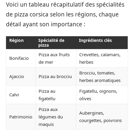
Voici un tableau récapitulatif des spécialités
de pizza corsica selon les régions, chaque
détail ayant son importance :
Région
Spécialité de
Ingrédients clés
pizza
Pizza aux fruits
Crevettes, calamars,
Bonifacio
de mer
herbes
Brocciu, tomates,
Ajaccio
Pizza au brocciu
herbes aromatiques
Pizza au
Figatellu, oignons,
Calvi
figatellu
olives
Pizza aux
Aubergines,
Patrimonio
légumes du
courgettes, poivrons
maquis