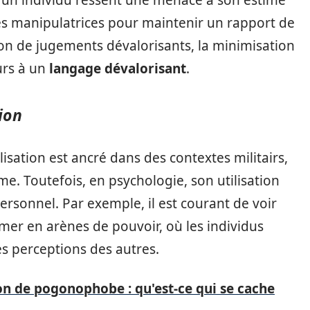
qu’un individu ressent une menace à son estime
ues manipulatrices pour maintenir un rapport de
ion de jugements dévalorisants, la minimisation
urs à un
langage dévalorisant
.
ion
isation est ancré dans des contextes militairs,
ime. Toutefois, en psychologie, son utilisation
rsonnel. Par exemple, il est courant de voir
mer en arènes de pouvoir, où les individus
es perceptions des autres.
on de pogonophobe : qu'est-ce qui se cache