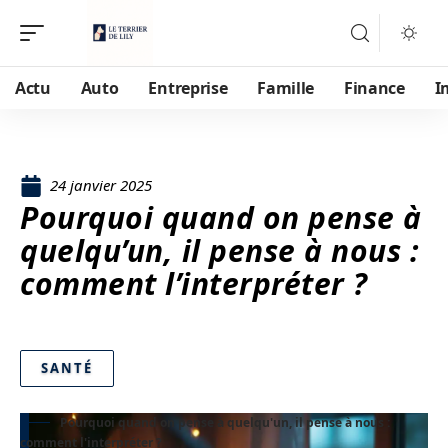
Actu
Auto
Entreprise
Famille
Finance
I
24 janvier 2025
Pourquoi quand on pense à
quelqu’un, il pense à nous :
comment l’interpréter ?
SANTÉ
Pourquoi quand on pense à quelqu'un, il pense à nous :
comment l'interpréter ?