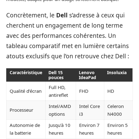
Concrètement, le
Dell
s’adresse à ceux qui
cherchent un engagement de long terme
avec des performances cohérentes. Un
tableau comparatif met en lumière certains
atouts exclusifs que l’on retrouve chez Dell :
Caractéristique
Dell 15
Lenovo
Insoluxia
pouces
IdeaPad
Full HD,
Qualité d’écran
FHD
HD
antireflet
Intel/AMD
Intel Core
Celeron
Processeur
options
i3
N4000
Autonomie de
Jusqu’à 10
Environ 7
Environ 5
la batterie
heures
heures
heures