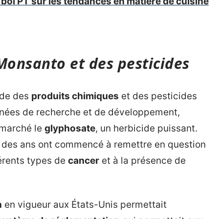
bol PT sur les tendances en matière de cuisine
Monsanto et des pesticides
nde des
produits chimiques
et des pesticides
 années de recherche et de développement,
e marché le
glyphosate
, un herbicide puissant.
l des ans ont commencé à remettre en question
fférents types de
cancer
et à la présence de
n
en vigueur aux États-Unis permettait