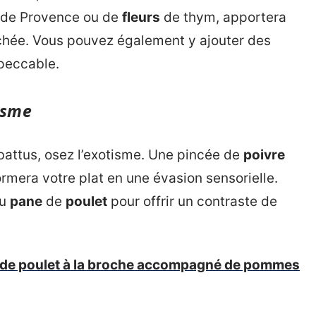
de Provence ou de
fleurs
de thym, apportera
hée. Vous pouvez également y ajouter des
mpeccable.
isme
battus, osez l’exotisme. Une pincée de
poivre
rmera votre plat en une évasion sensorielle.
u
pane
de
poulet
pour offrir un contraste de
 de poulet à la broche accompagné de pommes